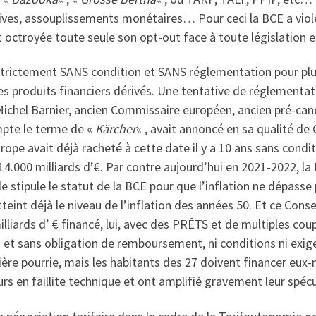
tives, assouplissements monétaires… Pour ceci la BCE a viol
t octroyée toute seule son opt-out face à toute législation 
trictement SANS condition et SANS réglementation pour plus
es produits financiers dérivés. Une tentative de réglementat
 Michel Barnier, ancien Commissaire européen, ancien pré-cand
mpte le terme de «
Kärcher
« , avait annoncé en sa qualité d
ope avait déjà racheté à cette date il y a 10 ans sans condi
4.000 milliards d’€. Par contre aujourd’hui en 2021-2022, la B
stipule le statut de la BCE pour que l’inflation ne dépasse 
atteint déjà le niveau de l’inflation des années 50. Et ce Con
liards d’ € financé, lui, avec des PRÊTS et de multiples co
et sans obligation de remboursement, ni conditions ni exig
cière pourrie, mais les habitants des 27 doivent financer eux
en faillite technique et ont amplifié gravement leur spécula