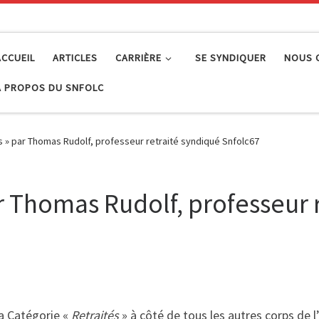
ACCUEIL
ARTICLES
CARRIÈRE
SE SYNDIQUER
NOUS 
À PROPOS DU SNFOLC
és » par Thomas Rudolf, professeur retraité syndiqué Snfolc67
ar Thomas Rudolf, professeur 
 la Catégorie «
Retraités
» à côté de tous les autres corps de 