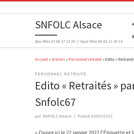
Passer au contenu
SNFOLC Alsace
Bas-Rhin 03 88 37 31 93 // Haut-Rhin 06 66 21 34 14
Accueil
»
Articles
»
Personnel retraité
»
Edito « Retrait
PERSONNEL RETRAITÉ
Edito « Retraités » p
Snfolc67
par
SNFOLCAlsace
|
Publié
03/03/2022
«J’ouvre ici le 22 janvier 2022 l’Étiquette et