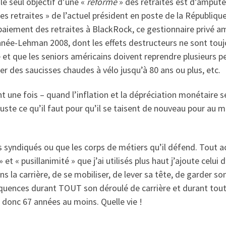
le seul objectif d’une «
réforme
» des retraites est d’ampute
es retraites » de l’actuel président en poste de la Républiqu
paiement des retraites à BlackRock, ce gestionnaire privé amé
année-Lehman 2008, dont les effets destructeurs ne sont touj
e et que les seniors américains doivent reprendre plusieurs pe
er des saucisses chaudes à vélo jusqu’à 80 ans ou plus, etc.
nt une fois – quand l’inflation et la dépréciation monétaire
uste ce qu’il faut pour qu’il se taisent de nouveau pour au m
s syndiqués ou que les corps de métiers qu’il défend. Tout ac
 « pusillanimité » que j’ai utilisés plus haut j’ajoute celui d’
ns la carrière, de se mobiliser, de lever sa tête, de garder son
équences durant TOUT son déroulé de carrière et durant toute s
 donc 67 années au moins. Quelle vie !