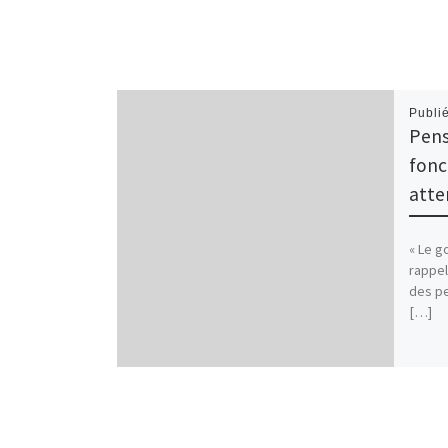
Publi
Pensi
fonc
atte
« Le g
rappel
des pe
[…]