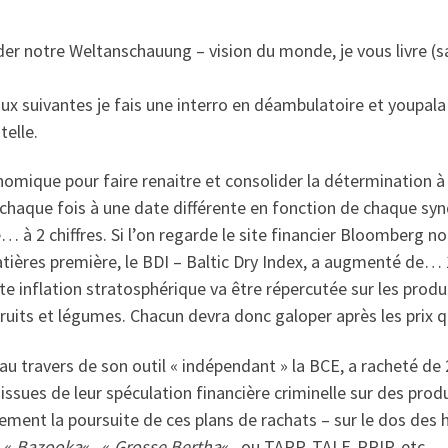
der notre Weltanschauung – vision du monde, je vous livre (s
ux suivantes je fais une interro en déambulatoire et youpala 
telle.
omique pour faire renaitre et consolider la détermination à
e chaque fois à une date différente en fonction de chaque syn
… à 2 chiffres. Si l’on regarde le site financier Bloomberg no
atières première, le BDI – Baltic Dry Index, a augmenté de
te inflation stratosphérique va être répercutée sur les produit
uits et légumes. Chacun devra donc galoper après les prix 
au travers de son outil « indépendant » la BCE, a racheté de
ssues de leur spéculation financière criminelle sur des produi
lement la poursuite de ces plans de rachats – sur le dos des 
t «
Bazooka
« , «
Grosse Bertha
« , ou TARP, TALF, PPIP, etc…