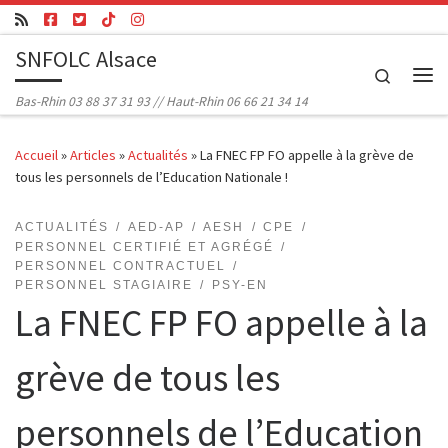
Passer au contenu
SNFOLC Alsace
Search
Me
Bas-Rhin 03 88 37 31 93 // Haut-Rhin 06 66 21 34 14
Accueil
»
Articles
»
Actualités
»
La FNEC FP FO appelle à la grève de
tous les personnels de l’Education Nationale !
ACTUALITÉS
AED-AP
AESH
CPE
PERSONNEL CERTIFIÉ ET AGRÉGÉ
PERSONNEL CONTRACTUEL
PERSONNEL STAGIAIRE
PSY-EN
La FNEC FP FO appelle à la
grève de tous les
personnels de l’Education