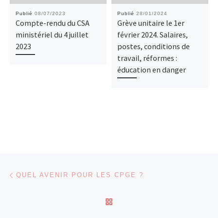
Publié
08/07/2023
Publié
28/01/2024
Compte-rendu du CSA
Grève unitaire le 1er
ministériel du 4 juillet
février 2024. Salaires,
2023
postes, conditions de
travail, réformes :
éducation en danger
Parcourir les articles
Article précédent
QUEL AVENIR POUR LES CPGE ?
RETOUR À LA LISTE DES