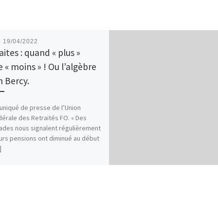
é
19/04/2022
ites : quand « plus »
e « moins » ! Ou l’algèbre
n Bercy.
niqué de presse de l’Union
érale des Retraités FO. « Des
des nous signalent régulièrement
urs pensions ont diminué au début
]