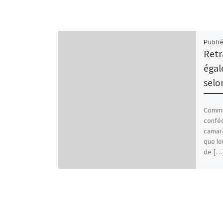
Publi
Retra
égal
selo
Commu
conféd
camara
que le
de […