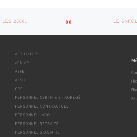
RETOUR À LA LISTE DES
« L’EXIGENCE DES SAVOIRS » C’EST DE RÉTABLIR LES 2500 POSTES SUPPRIMÉS POUR 2024 ET TOUTES LES HEURES D’ENSEIGNEMENT DISCIPLINAIRES !
LE SNFO
ACTUALITÉS
Mé
AED-AP
AEFE
Co
AESH
Flu
CPE
Flu
PERSONNEL CERTIFIÉ ET AGRÉGÉ
Sit
PERSONNEL CONTRACTUEL
PERSONNEL LABO
PERSONNEL RETRAITÉ
PERSONNEL STAGIAIRE