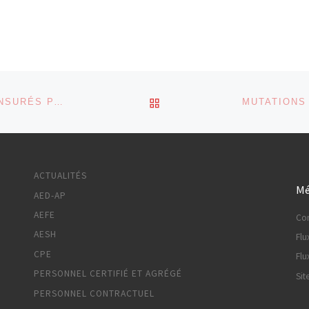
RETOUR À LA LISTE DES
REVERS POUR LE GOUVERNEMENT : LES “PAS” CENSURÉS PAR LE CONSEIL CONSTITUTIONNEL !
ACTUALITÉS
Mé
AED-AP
AEFE
Co
AESH
Flu
CPE
Flu
PERSONNEL CERTIFIÉ ET AGRÉGÉ
Sit
PERSONNEL CONTRACTUEL