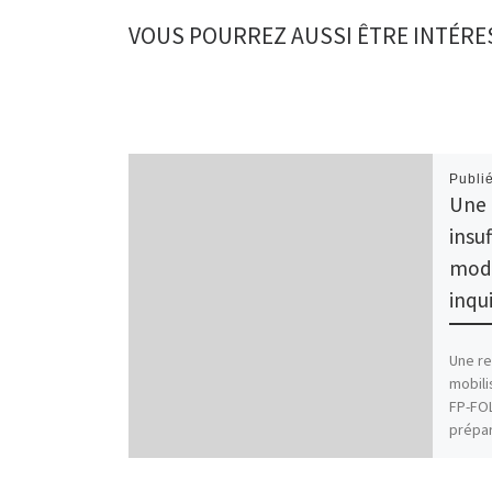
VOUS POURREZ AUSSI ÊTRE INTÉRE
Publi
Une 
insuf
modi
inqu
Une re
mobili
FP-FOL
prépar
[…]