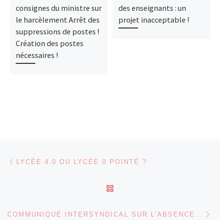
consignes du ministre sur
des enseignants : un
le harcèlement Arrêt des
projet inacceptable !
suppressions de postes !
Création des postes
nécessaires !
Parcourir les articles
Article précédent
LYCÉE 4.0 OU LYCÉE 0 POINTÉ ?
RETOUR À LA LISTE DES
Ar
COMMUNIQUÉ INTERSYNDICAL SUR L’ABSENCE DE REVALORISATION DES PENSIONS AU 1ER JANVIER 2025