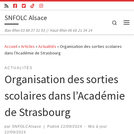
Passer au contenu
SNFOLC Alsace
Search
Me
Bas-Rhin 03 88 37 31 93 // Haut-Rhin 06 66 21 34 14
Accueil
»
Articles
»
Actualités
»
Organisation des sorties scolaires
dans l’Académie de Strasbourg
ACTUALITÉS
Organisation des sorties
scolaires dans l’Académie
de Strasbourg
par
SNFOLCAlsace
|
Publié
22/09/2024
-
Mis à jour
22/09/2024