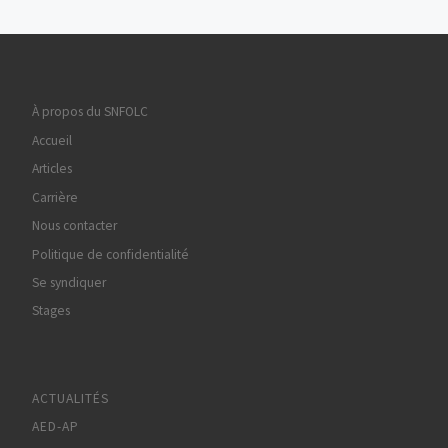
À propos du SNFOLC
Accueil
Articles
Carrière
Nous contacter
Politique de confidentialité
Se syndiquer
Stages
ACTUALITÉS
AED-AP