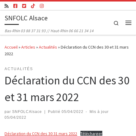
Passer au contenu
SNFOLC Alsace
Search
Me
Bas-Rhin 03 88 37 31 93 // Haut-Rhin 06 66 21 34 14
Accueil
»
Articles
»
Actualités
»
Déclaration du CCN des 30 et 31 mars
2022
ACTUALITÉS
Déclaration du CCN des 30
et 31 mars 2022
par
SNFOLCAlsace
|
Publié
05/04/2022
-
Mis à jour
05/04/2022
Déclaration du CCN des 30 31 mars 2022
Télécharger