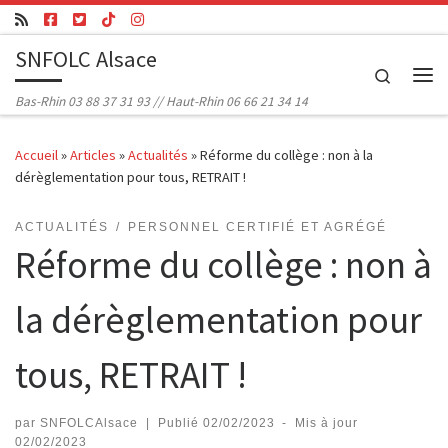
Passer au contenu
SNFOLC Alsace
Search
Me
Bas-Rhin 03 88 37 31 93 // Haut-Rhin 06 66 21 34 14
Accueil
»
Articles
»
Actualités
»
Réforme du collège : non à la
dérèglementation pour tous, RETRAIT !
ACTUALITÉS
PERSONNEL CERTIFIÉ ET AGRÉGÉ
Réforme du collège : non à
la dérèglementation pour
tous, RETRAIT !
par
SNFOLCAlsace
|
Publié
02/02/2023
-
Mis à jour
02/02/2023