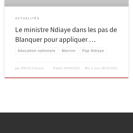
ACTUALITÉS
Le ministre Ndiaye dans les pas de
Blanquer pour appliquer …
éducation nationale
Macron
Pap Ndiaye
par
SNFOLCAlsace
Publié
28/05/2022
Mis à jour
28/05/2022