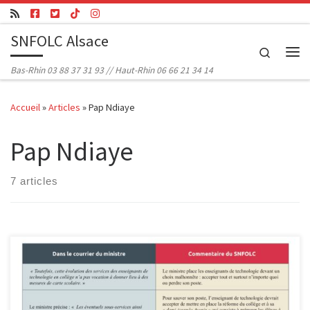
Passer au contenu
SNFOLC Alsace
Search
Me
Bas-Rhin 03 88 37 31 93 // Haut-Rhin 06 66 21 34 14
Accueil
»
Articles
»
Pap Ndiaye
Pap Ndiaye
7 articles
Suppression de la technologie en 6eme : première discipline
touchée par la réforme Ndiaye. En dépit du droit élémentaire (il