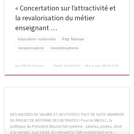
« Concertation sur l’attractivité et
la revalorisation du métier
enseignant …
éducation nationale
Pap Ndiaye
revalorisation
revendications
par
SNFOLCAlsace
Publié
10/10/2022
Mis à jour
08/10/2022
DES HAUSSES DE SALAIRE ET DES POSTES TOUT DE SUITE !ABANDON
DU PROJET DE RÉFORME DES RETRAITES ! Pour le SNFOLC, la
politique du Président Macron fait système : salaires, postes, droit
à la retraite, tout est lié. En refusant le CNR présidentiel et le «