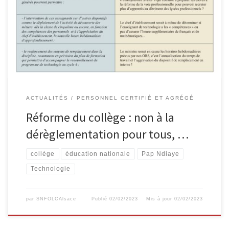
revient sur les horaires du collège de l’arrêté du 16 juin 2017 du
J.O. du 18 juin 2017 sans aucun texte réglementaire), des statuts et
des disciplines, le ministre Ndiaye a décidé autoritairement la
suppression […]
ACTUALITÉS
PERSONNEL CERTIFIÉ ET AGRÉGÉ
Réforme du collège : non à la
dérèglementation pour tous, …
collège
éducation nationale
Pap Ndiaye
Technologie
par
SNFOLCAlsace
Publié
02/02/2023
Mis à jour
02/02/2023