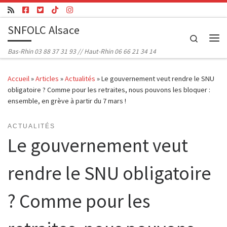
Passer au contenu
SNFOLC Alsace
Search
Me
Bas-Rhin 03 88 37 31 93 // Haut-Rhin 06 66 21 34 14
Accueil
»
Articles
»
Actualités
»
Le gouvernement veut rendre le SNU
obligatoire ? Comme pour les retraites, nous pouvons les bloquer :
ensemble, en grève à partir du 7 mars !
ACTUALITÉS
Le gouvernement veut
rendre le SNU obligatoire
? Comme pour les