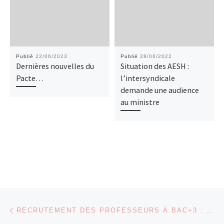
Publié
22/06/2023
Publié
28/06/2022
Dernières nouvelles du
Situation des AESH :
Pacte…
l’intersyndicale
demande une audience
au ministre
Parcourir les articles
Article précédent
RECRUTEMENT DES PROFESSEURS À BAC+3 : LA FNEC FP FO DEMANDE AUDIENCE AU MINISTRE