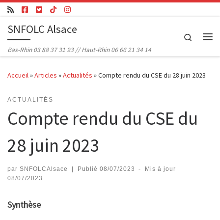
Passer au contenu
SNFOLC Alsace
Search
Me
Bas-Rhin 03 88 37 31 93 // Haut-Rhin 06 66 21 34 14
Accueil
»
Articles
»
Actualités
»
Compte rendu du CSE du 28 juin 2023
ACTUALITÉS
Compte rendu du CSE du
28 juin 2023
par
SNFOLCAlsace
|
Publié
08/07/2023
-
Mis à jour
08/07/2023
Synthèse