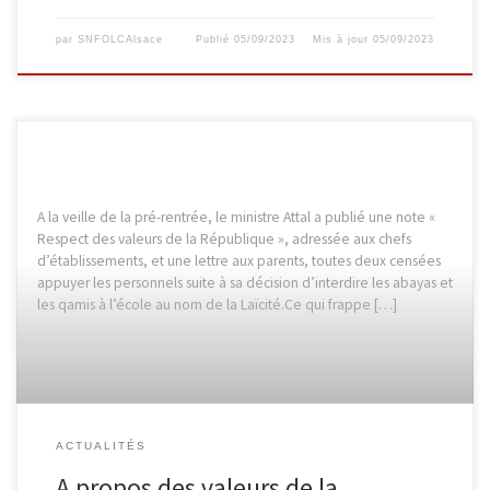
par
SNFOLCAlsace
Publié
05/09/2023
Mis à jour
05/09/2023
A la veille de la pré-rentrée, le ministre Attal a publié une note «
Respect des valeurs de la République », adressée aux chefs
d’établissements, et une lettre aux parents, toutes deux censées
appuyer les personnels suite à sa décision d’interdire les abayas et
les qamis à l’école au nom de la Laïcité.Ce qui frappe […]
ACTUALITÉS
A propos des valeurs de la