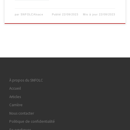
par
SNFOLCAlsace
Publié
22/09/2023
Mis à jour
22/09/2023
À propos du SNFOLC
Accueil
Articles
Carrière
Nous contacter
Politique de confidentialité
Se syndiquer