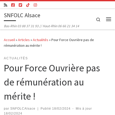
Passer au contenu
SNFOLC Alsace
Search
Me
Bas-Rhin 03 88 37 31 93 // Haut-Rhin 06 66 21 34 14
Accueil
»
Articles
»
Actualités
»
Pour Force Ouvrière pas de
rémunération au mérite !
ACTUALITÉS
Pour Force Ouvrière pas
de rémunération au
mérite !
par
SNFOLCAlsace
|
Publié
18/02/2024
-
Mis à jour
18/02/2024