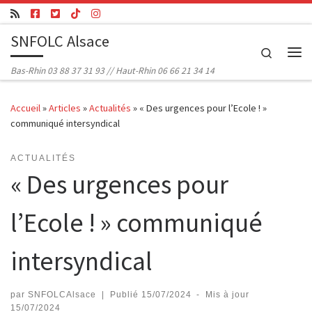
Passer au contenu
SNFOLC Alsace
Search
Me
Bas-Rhin 03 88 37 31 93 // Haut-Rhin 06 66 21 34 14
Accueil
»
Articles
»
Actualités
»
« Des urgences pour l’Ecole ! »
communiqué intersyndical
ACTUALITÉS
« Des urgences pour
l’Ecole ! » communiqué
intersyndical
par
SNFOLCAlsace
|
Publié
15/07/2024
-
Mis à jour
15/07/2024