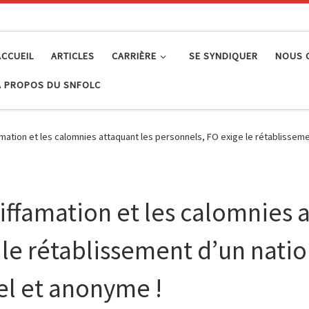
ACCUEIL
ARTICLES
CARRIÈRE
SE SYNDIQUER
NOUS 
À PROPOS DU SNFOLC
amation et les calomnies attaquant les personnels, FO exige le rétablissemen
diffamation et les calomnies 
le rétablissement d’un natio
el et anonyme !