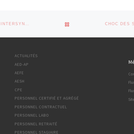
RETOUR À LA LISTE DES
« DES URGENCES POUR L’ECOLE ! » COMMUNIQUÉ INTERSYNDICAL
ACTUALITÉS
Mé
AED-AP
AEFE
Co
AESH
Flu
CPE
Flu
PERSONNEL CERTIFIÉ ET AGRÉGÉ
Sit
PERSONNEL CONTRACTUEL
PERSONNEL LABO
PERSONNEL RETRAITÉ
PERSONNEL STAGIAIRE