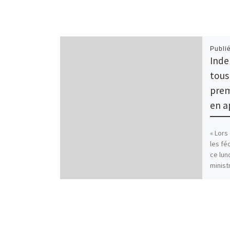
Publi
Inde
tous
prem
en a
« Lors
les fé
ce lun
minist