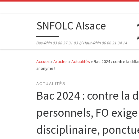
Passer au contenu
SNFOLC Alsace
Bas-Rhin 03 88 37 31 93 // Haut-Rhin 06 66 21 34 14
Accueil
»
Articles
»
Actualités
»
Bac 2024 : contre la diff
anonyme !
ACTUALITÉS
Bac 2024 : contre la 
personnels, FO exige 
disciplinaire, ponctu