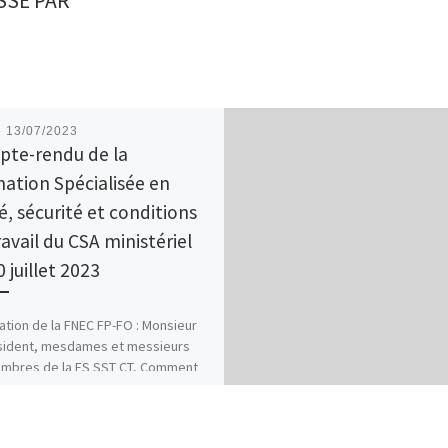
SSÉ PAR
é
13/07/2023
te-rendu de la
ation Spécialisée en
é, sécurité et conditions
ravail du CSA ministériel
 juillet 2023
ation de la FNEC FP-FO : Monsieur
sident, mesdames et messieurs
embres de la FS SST CT, Comment
s […]