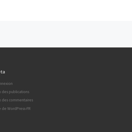
 ARTICLES
ta
nnexion
x des publications
x des commentaires
e de WordPress-FR