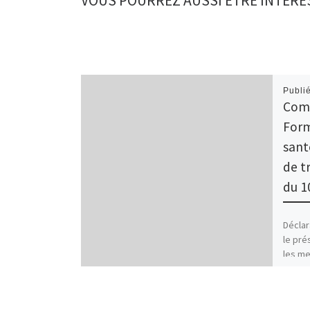
VOUS POURREZ AUSSI ÊTRE INTÉRE
Publi
Comp
Form
sant
de t
du 10
Déclar
le pré
les m
ne pa