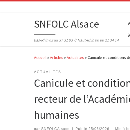
Passer au contenu
SNFOLC Alsace
Bas-Rhin 03 88 37 31 93 // Haut-Rhin 06 66 21 34 14
Accueil
»
Articles
»
Actualités
»
Canicule et conditions 
ACTUALITÉS
Canicule et condition
recteur de l’Académi
humaines
par
SNFOLCAlsace
|
Publié
25/06/2026
-
Mis à j