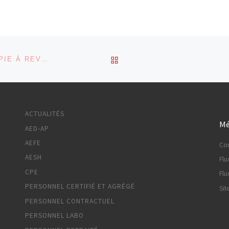
RETOUR À LA LISTE DES
FORMATION INITIALE DES ENSEIGNANTS : UNE COPIE À REVOIR D’URGENCE !
ACTUALITÉS
Mé
AED-AP
AEFE
Co
AESH
Flu
CPE
Flu
PERSONNEL CERTIFIÉ ET AGRÉGÉ
Sit
PERSONNEL CONTRACTUEL
PERSONNEL LABO