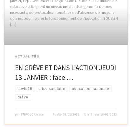
janvier, l’épuisement et l’exaspération de toute la communauté
éducative atteignent un niveau inédit : changements de pied
incessants, de protocoles intenables et d’absence de moyens
donnés pour assurer le fonctionnement de l’Education. TOUS EN
[…]
ACTUALITÉS
EN GRÈVE ET DANS L’ACTION JEUDI
13 JANVIER : face …
covid19
crise sanitaire
éducation nationale
grève
par
SNFOLCAlsace
Publié
08/01/2022
Mis à jour
18/01/2022