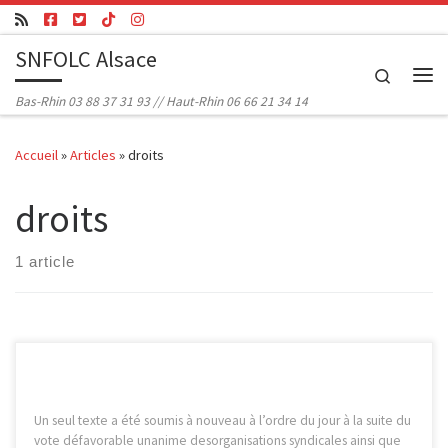
Passer au contenu
SNFOLC Alsace
Search
Me
Bas-Rhin 03 88 37 31 93 // Haut-Rhin 06 66 21 34 14
Accueil
»
Articles
»
droits
droits
1 article
Un seul texte a été soumis à nouveau à l’ordre du jour à la suite du
vote défavorable unanime desorganisations syndicales ainsi que