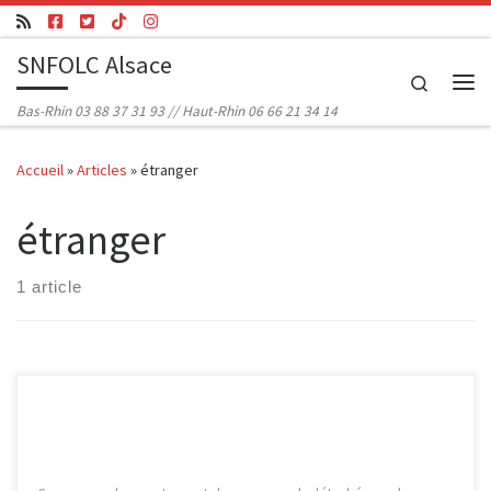
Passer au contenu
SNFOLC Alsace
Search
Me
Bas-Rhin 03 88 37 31 93 // Haut-Rhin 06 66 21 34 14
Accueil
»
Articles
»
étranger
étranger
1 article