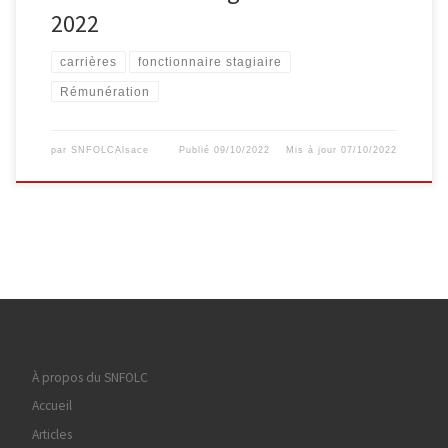
2022
carrières
fonctionnaire stagiaire
Rémunération
par
SNFOLCAlsace
Publié
09/10/2022
Mis à jour
07/10/2022
À propos du SNFOLC
Accueil
Articles