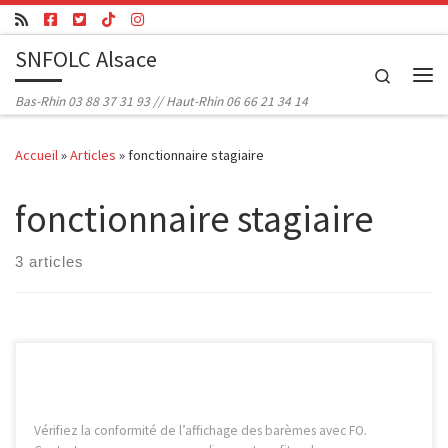
Passer au contenu
SNFOLC Alsace
Search
Me
Bas-Rhin 03 88 37 31 93 // Haut-Rhin 06 66 21 34 14
Accueil
»
Articles
»
fonctionnaire stagiaire
fonctionnaire stagiaire
3 articles
Vérifiez la conformité de l’affichage des barèmes avec FO.