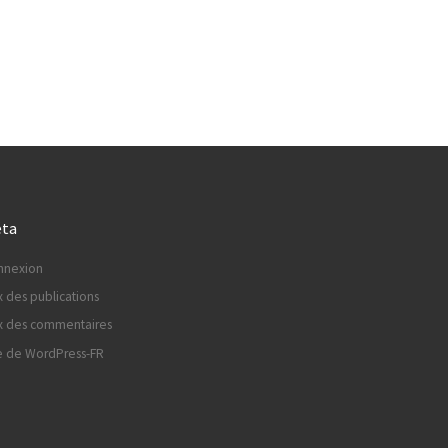
ta
nnexion
x des publications
x des commentaires
e de WordPress-FR