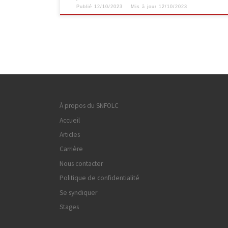
Publié
12/10/2023
Mis à jour
12/10/2023
À propos du SNFOLC
Accueil
Articles
Carrière
Nous contacter
Politique de confidentialité
Se syndiquer
Stages