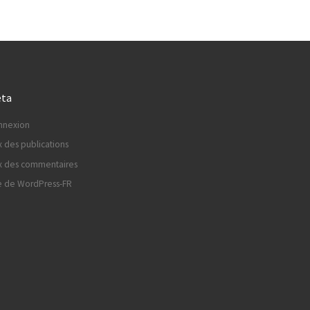
ta
nnexion
x des publications
x des commentaires
e de WordPress-FR