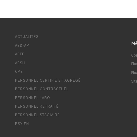
ACTUALITÉS
Mé
AED-AP
AEFE
Co
AESH
Flu
CPE
Flu
PERSONNEL CERTIFIÉ ET AGRÉGÉ
Sit
PERSONNEL CONTRACTUEL
PERSONNEL LABO
PERSONNEL RETRAITÉ
PERSONNEL STAGIAIRE
PSY-EN