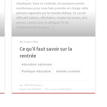
chaotiques. Dans ce contexte, les pressions seront
nombreuses pour vous faire prendre en charge cette
pénurie organisée par le ministre Ndiaye. En cas de
difficulté (salaire, affectation, emploi du temps, etc)
prenez contact avec le délégué FO de
l’établissement. Il saura […]
ACTUALITÉS
Ce qu’il faut savoir sur la
rentrée
éducation nationale
Politique éducative
rentrée scolaire
par
SNFOLCAlsace
Publié
02/09/2022
Mis à jour
02/09/2022