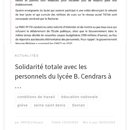
ACTUALITÉS
Solidarité totale avec les
personnels du lycée B. Cendrars à
…
conditions de travail
éducation nationale
grève
seine saint denis
Sevran
par
SNFOLCAlsace
Publié
15/03/2024
Mis à jour
26/03/2024