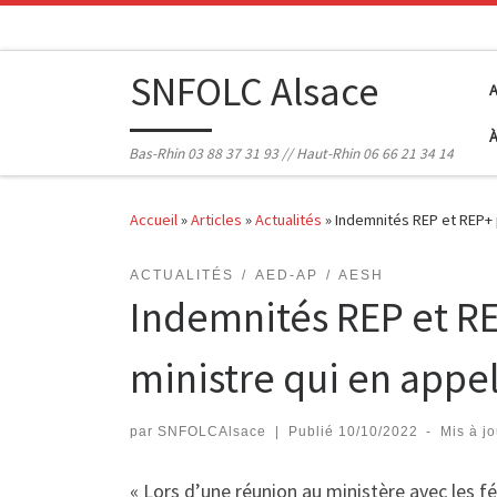
Passer au contenu
SNFOLC Alsace
Bas-Rhin 03 88 37 31 93 // Haut-Rhin 06 66 21 34 14
Accueil
»
Articles
»
Actualités
»
Indemnités REP et REP+ p
ACTUALITÉS
AED-AP
AESH
Indemnités REP et RE
ministre qui en appel
par
SNFOLCAlsace
|
Publié
10/10/2022
-
Mis à j
« Lors d’une réunion au ministère avec les f