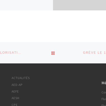
RETOUR À LA LISTE DES
« CONCERTATION SUR L’ATTRACTIVITÉ ET LA REVALORISATION DU MÉTIER ENSEIGNANT » : CR DE LA RÉUNION DU 3 OCTOBRE 2022 AU MINISTÈRE
ACTUALITÉS
Mé
AED-AP
AEFE
Co
AESH
Flu
CPE
Flu