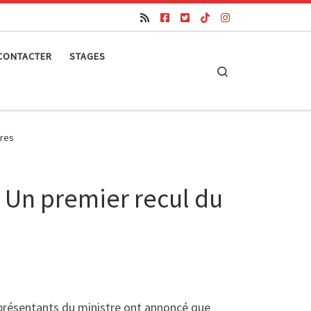
CONTACTER
STAGES
Search
tres
: Un premier recul du
représentants du ministre ont annoncé que