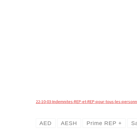
22-10-03-Indemnites-REP-et-REP-pour-tous-les-personn
AED
AESH
Prime REP +
Sa