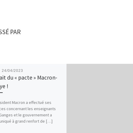
SSÉ PAR
é
24/04/2023
ait du « pacte » Macron-
ye !
sident Macron a effectué ses
es concernant les enseignants
 Ganges et le gouvernement a
iqué à grand renfort de […]