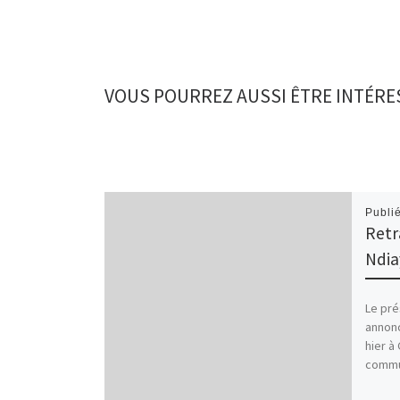
VOUS POURREZ AUSSI ÊTRE INTÉRE
Publi
Retr
Ndia
Le pré
annonc
hier à
commun