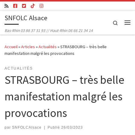
Passer au contenu
SNFOLC Alsace
Search
Me
Bas-Rhin 03 88 37 31 93 // Haut-Rhin 06 66 21 34 14
Accueil
»
Articles
»
Actualités
»
STRASBOURG – très belle
manifestation malgré les provocations
ACTUALITÉS
STRASBOURG – très belle
manifestation malgré les
provocations
par
SNFOLCAlsace
|
Publié
26/03/2023