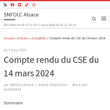
Passer au contenu
SNFOLC Alsace
Search
Me
Bas-Rhin 03 88 37 31 93 // Haut-Rhin 06 66 21 34 14
Accueil
»
Articles
»
Actualités
»
Compte rendu du CSE du 14 mars 2024
ACTUALITÉS
Compte rendu du CSE du
14 mars 2024
par
SNFOLCAlsace
|
Publié
26/03/2024
-
Mis à jour
26/03/2024
Sommaire :