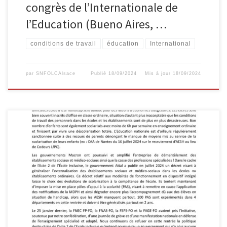
congrès de l’Internationale de
l’Education (Bueno Aires, …
conditions de travail
éducation
International
par
SNFOLCAlsace
Publié
18/09/2024
Mis à jour
18/09/2024
Pétition en ligne : https://www.fo-fnecfp.fr/petition-defense-de-
lenseignement-specialise/