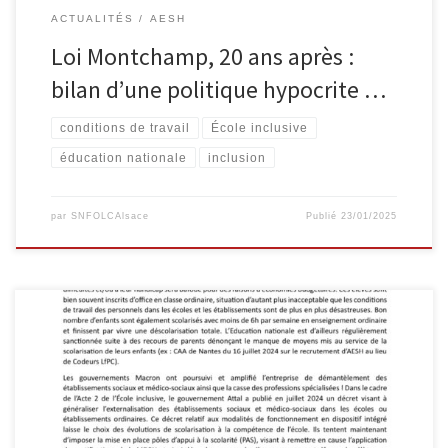
ACTUALITÉS
AESH
Loi Montchamp, 20 ans après :
bilan d’une politique hypocrite …
conditions de travail
École inclusive
éducation nationale
inclusion
par
SNFOLCAlsace
Publié
23/01/2025
Pétition en ligne : https://www.fo-fnecfp.fr/petition-defense-de-
lenseignement-specialise/