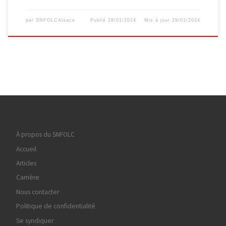
par
SNFOLCAlsace
Publié
28/01/2024
Mis à jour
29/01/2024
À propos du SNFOLC
Accueil
Articles
Carrière
Nous contacter
Politique de confidentialité
Se syndiquer