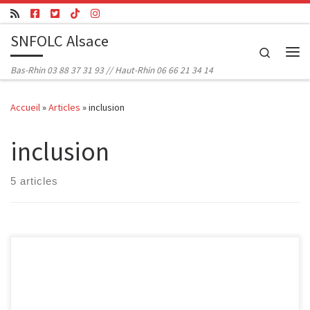
Passer au contenu
SNFOLC Alsace
Search
Me
Bas-Rhin 03 88 37 31 93 // Haut-Rhin 06 66 21 34 14
Accueil
»
Articles
»
inclusion
inclusion
5 articles