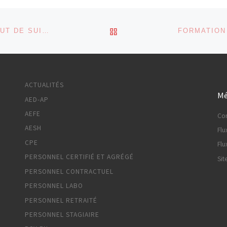
RETOUR À LA LISTE DES
SALAIRES : AUGMENTATION DU POINT D’INDICE TOUT DE SUITE ET RÉ-INDEXATION SUR L’INFLATION !
ACTUALITÉS
Mé
AED-AP
AEFE
Co
AESH
Flu
CPE
Flu
PERSONNEL CERTIFIÉ ET AGRÉGÉ
Sit
PERSONNEL CONTRACTUEL
PERSONNEL LABO
PERSONNEL RETRAITÉ
PERSONNEL STAGIAIRE