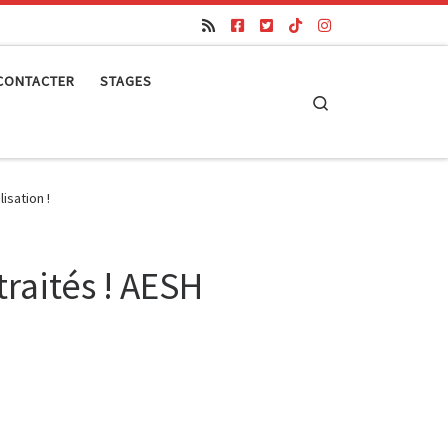
CONTACTER
STAGES
Search
isation !
traités ! AESH