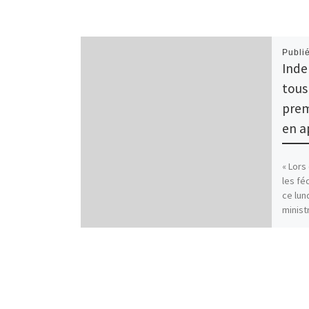
Publi
Inde
tous
prem
en a
« Lors
les fé
ce lun
minist