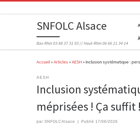
Passer au contenu
SNFOLC Alsace
Bas-Rhin 03 88 37 31 93 // Haut-Rhin 06 66 21 34 14
Accueil
»
Articles
»
AESH
»
Inclusion systématique : perso
AESH
Inclusion systématiqu
méprisées ! Ça suffit 
par
SNFOLCAlsace
|
Publié
17/06/2026