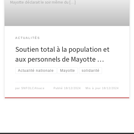
Mayotte déclarait le soir même du […]
ACTUALITÉS
Soutien total à la population et
aux personnels de Mayotte …
Actualité nationale
Mayotte
solidarité
par
SNFOLCAlsace
Publié
18/12/2024
Mis à jour
18/12/2024