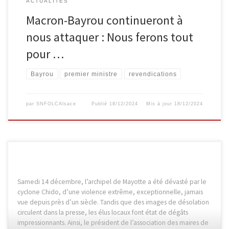
ACTUALITÉS
Macron-Bayrou continueront à
nous attaquer : Nous ferons tout
pour …
Bayrou
premier ministre
revendications
par
SNFOLCAlsace
Publié
18/12/2024
Mis à jour
18/12/2024
Samedi 14 décembre, l’archipel de Mayotte a été dévasté par le
cyclone Chido, d’une violence extrême, exceptionnelle, jamais
vue depuis près d’un siècle. Tandis que des images de désolation
circulent dans la presse, les élus locaux font état de dégâts
impressionnants. Ainsi, le président de l’association des maires de