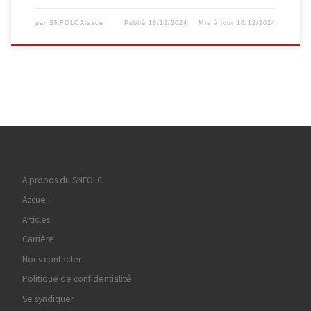
par
SNFOLCAlsace
Publié
18/12/2024
Mis à jour
18/12/2024
À propos du SNFOLC
Accueil
Articles
Carrière
Nous contacter
Politique de confidentialité
Se syndiquer