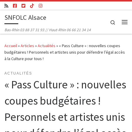
Passer au contenu
SNFOLC Alsace
Search
Me
Bas-Rhin 03 88 37 31 93 // Haut-Rhin 06 66 21 34 14
Accueil
»
Articles
»
Actualités
»
« Pass Culture » : nouvelles coupes
budgétaires ! Personnels et artistes unis pour défendre l’égal accès
à la Culture pour tous !
ACTUALITÉS
« Pass Culture » : nouvelles
coupes budgétaires !
Personnels et artistes unis