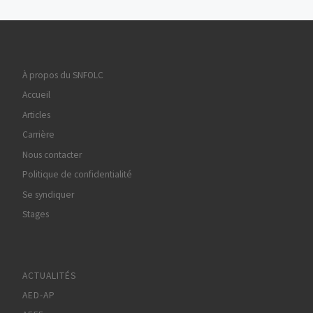
À propos du SNFOLC
Accueil
Articles
Carrière
Nous contacter
Politique de confidentialité
Se syndiquer
Stages
ACTUALITÉS
AED-AP