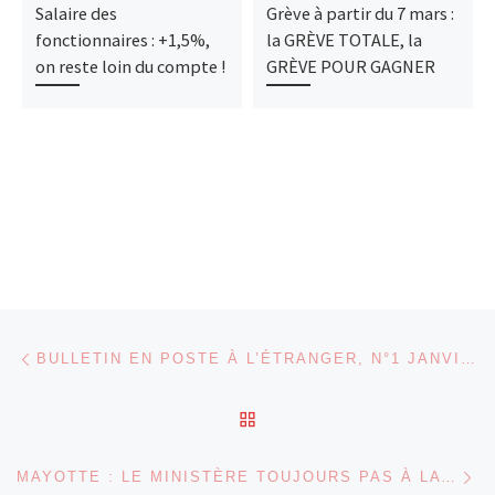
Salaire des
Grève à partir du 7 mars :
fonctionnaires : +1,5%,
la GRÈVE TOTALE, la
on reste loin du compte !
GRÈVE POUR GAGNER
Parcourir les articles
Article précédent
BULLETIN EN POSTE À L’ÉTRANGER, N°1 JANVIER 2025
RETOUR À LA LISTE DES
Ar
MAYOTTE : LE MINISTÈRE TOUJOURS PAS À LA HAUTEUR ! COMPTE-RENDU DES GROUPES DE TRAVAIL AU MINISTÈRE