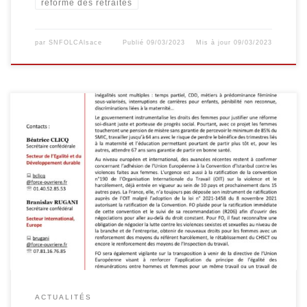
réforme des retraites
par
SNFOLCAlsace
Publié
09/03/2023
Mis à jour
09/03/2023
ACTUALITÉS