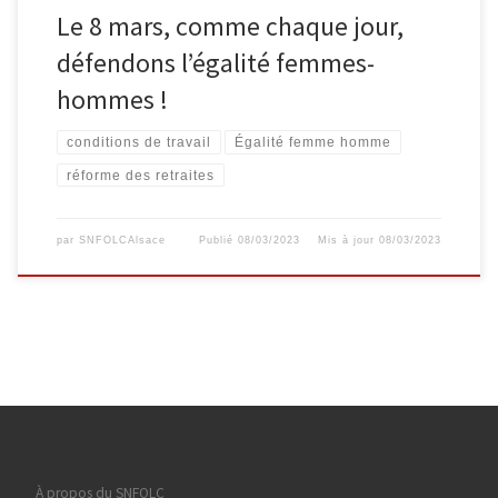
Le 8 mars, comme chaque jour,
défendons l’égalité femmes-
hommes !
conditions de travail
Égalité femme homme
réforme des retraites
par
SNFOLCAlsace
Publié
08/03/2023
Mis à jour
08/03/2023
À propos du SNFOLC