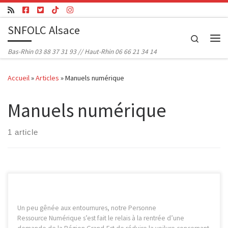
Passer au contenu
SNFOLC Alsace
Search
Me
Bas-Rhin 03 88 37 31 93 // Haut-Rhin 06 66 21 34 14
Accueil
»
Articles
»
Manuels numérique
Manuels numérique
1 article
Un peu gênée aux entournures, notre Personne
Ressource Numérique s’est fait le relais à la rentrée d’une