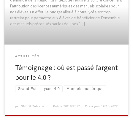
demande de la Région Grand-Est de réduire la voilure concernant
l’attribution des licences numériques des manuels scolaires pour
nos élèves. En effet, le budget alloué à notre lycée est trop
restreint pour permettre aux élèves de bénéficier de l’ensemble
des manuels préconisés par les équipes […]
ACTUALITÉS
Témoignage : où est passé l’argent
pour le 4.0 ?
Grand Est
lycée 4.0
Manuels numérique
par
SNFOLCAlsace
Publié
20/10/2022
Mis à jour
19/10/2022