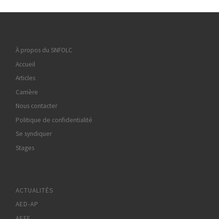
À propos du SNFOLC
Accueil
Articles
Carrière
Nous contacter
Politique de confidentialité
Se syndiquer
Stages
ACTUALITÉS
AED-AP
AEFE